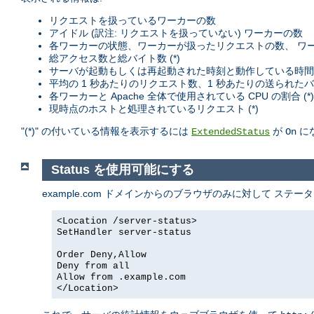
リクエストを扱っているワーカーの数
アイドル (訳注: リクエストを扱っていない) ワーカーの数
各ワーカーの状態、ワーカーが扱ったリクエストの数、 ワーカ
総アクセス数と総バイト数 (*)
サーバが起動もしくは再起動された時刻と動作している時間
平均の 1 秒あたりのリクエスト数、1 秒あたりの送られたバ
各ワーカーと Apache 全体で使用されている CPU の割合 (*)
現時点のホストと処理されているリクエスト (*)
"(*)" の付いている情報を表示するには
が
に
ExtendedStatus
On
Status を使用可能にする
example.com ドメインからのブラウザのみに対して ス
<Location /server-status>
SetHandler server-status
Order Deny,Allow
Deny from all
Allow from .example.com
</Location>