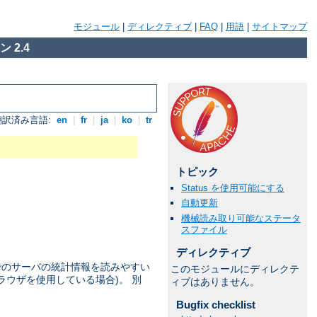
モジュール
|
ディレクティブ
|
FAQ
|
用語
|
サイトマップ
 2.4
翻訳済み言語:
en
|
fr
|
ja
|
ko
|
tr
トピック
Status を使用可能にする
自動更新
機械読み取り可能なステータ
スファイル
ディレクティブ
点でのサーバの統計情報を読みやすい
このモジュールにディレクテ
ラウザを使用している場合)。 別
ィブはありません。
Bugfix checklist