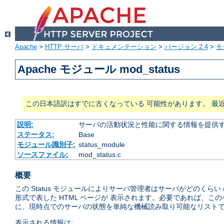
Apache
>
HTTP サーバ
>
ドキュメンテーション
>
バージョン 2.4
>
モ
Apache モジュール mod_status
この日本語訳はすでに古くなっている 可能性があります。 最
説明:
サーバの活動状況と性能に関する情報を提供
ステータス:
Base
モジュール識別子:
status_module
ソースファイル:
mod_status.c
概要
この Status モジュールによりサーバ管理者はサーバがどのく
形式で表した HTML ページが 表示されます。必要であれば、こ
に、現時点でのサーバの状態を単純な機械読み取り可能なリストで
表示される情報は: