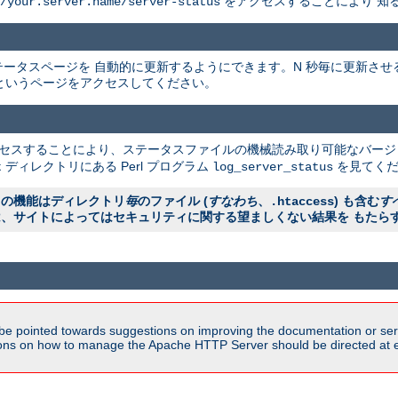
をアクセスすることにより 知
/your.server.name/server-status
ータスページを 自動的に更新するようにできます。N 秒毎に更新させ
というページをアクセスしてください。
クセスすることにより、ステータスファイルの機械読み取り可能なバージ
ディレクトリにある Perl プログラム
を見てくだ
t
log_server_status
ラの機能はディレクトリ
毎
のファイル (
すなわち
、
) も含む
す
.htaccess
は、サイトによってはセキュリティに関する望ましくない結果を もたら
be pointed towards suggestions on improving the documentation or ser
tions on how to manage the Apache HTTP Server should be directed at e