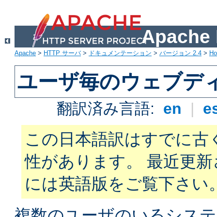
Apach
Apache
>
HTTP サーバ
>
ドキュメンテーション
>
バージョン 2.4
>
H
ユーザ毎のウェブデ
翻訳済み言語:
en
|
e
この日本語訳はすでに古
性があります。 最近更
には英語版をご覧下さい
複数のユーザのいるシステ