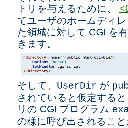
トリを与えるために、
<
てユーザのホームディレ
た領域に対して CGI を
きます。
<
Directory
/
home
/*/
public_html
/
cgi-bin
/>
Options
ExecCGI
SetHandler
</
Directory
>
そして、
が
UserDir
pu
されていると仮定すると
リの CGI プログラム
ex
の様に呼び出されること