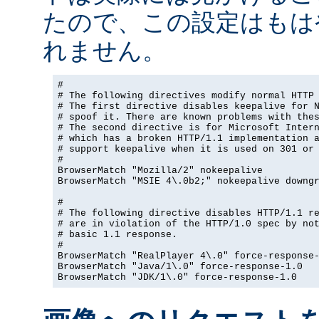
たので、この設定はもは
れません。
#

# The following directives modify normal HTTP 
# The first directive disables keepalive for N
# spoof it. There are known problems with thes
# The second directive is for Microsoft Intern
# which has a broken HTTP/1.1 implementation a
# support keepalive when it is used on 301 or 
#

BrowserMatch "Mozilla/2" nokeepalive

BrowserMatch "MSIE 4\.0b2;" nokeepalive downgr
#

# The following directive disables HTTP/1.1 re
# are in violation of the HTTP/1.0 spec by not
# basic 1.1 response.

#

BrowserMatch "RealPlayer 4\.0" force-response-
BrowserMatch "Java/1\.0" force-response-1.0

BrowserMatch "JDK/1\.0" force-response-1.0