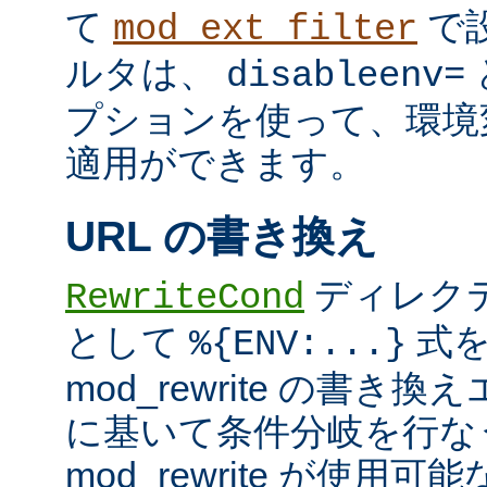
て
で
mod_ext_filter
ルタは、
disableenv=
プションを使って、環境
適用ができます。
URL の書き換え
ディレク
RewriteCond
として
式を
%{ENV:...}
mod_rewrite の書
に基いて条件分岐を行な
mod_rewrite が使用