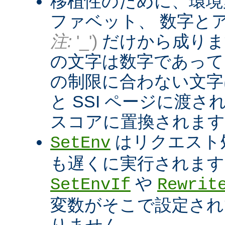
移植性のために、環境
ファベット、 数字と
注:
'_')
だけから成りま
の文字は数字であって
の制限に合わない文字は
と SSI ページに渡
スコアに置換されます
はリクエスト
SetEnv
も遅くに実行されます
や
SetEnvIf
Rewrit
変数がそこで設定され
りません。