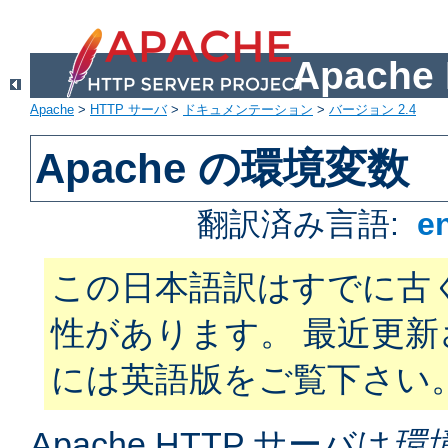
Apach
Apache
>
HTTP サーバ
>
ドキュメンテーション
>
バージョン 2.4
Apache の環境変数
翻訳済み言語:
e
この日本語訳はすでに古
性があります。 最近更
には英語版をご覧下さい
Apache HTTP サーバは
環