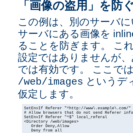
「画像の盗用」を防
この例は、別のサーバに
サーバにある画像を inli
ることを防ぎます。 こ
設定ではありませんが、
では有効です。 ここで
というデ
/web/images
仮定します。
SetEnvIf Referer "^http://www\.example\.com/" 
# Allow browsers that do not send Referer info
SetEnvIf Referer "^$" local_referal

<Directory /web/images>

   Order Deny,Allow

   Deny from all
