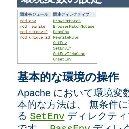
関連モジュール
関連ディレクティブ
mod_env
BrowserMatch
mod_rewrite
BrowserMatchNoCase
mod_setenvif
PassEnv
mod_unique_id
RewriteRule
SetEnv
SetEnvIf
SetEnvIfNoCase
UnsetEnv
基本的な環境の操作
Apache において環境
本的な方法は、 無条件
る
ディレクティ
SetEnv
です。
ディレ
PassEnv